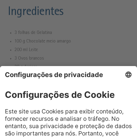
Ingredientes
3 folhas de Gelatina
100 g Chocolate meio amargo
200 ml Leite
3 Ovos brancos
30 g Açúcar