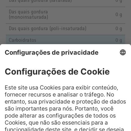
Das quais gordura (saturada)
0 g
Das quais gordura
0 g
(monoinsaturada)
Das quais gordura (poli-insaturada)
0 g
Carboidratos
0 g
Das quais açúcar
0 g
Das quais amido
0 g
Fibras alimentares
0 g
Proteína
89 g
Sal
1,2 g