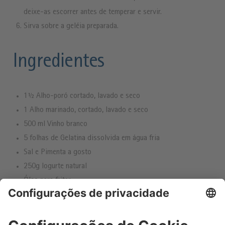
deixe-as escorrer antes de temperar e servir.
Sirva sobre a geléia preparada.
Ingredientes
1½ Alho-poró cortado, lavado e seco
1 Alho marinado, cortado, lavado e seco
500 ml Vinho branco
5 folhas de Gelatina dissolvida em água fria
Sal e Pimenta a gosto
250g Iogurte natural
Óleo para fritar