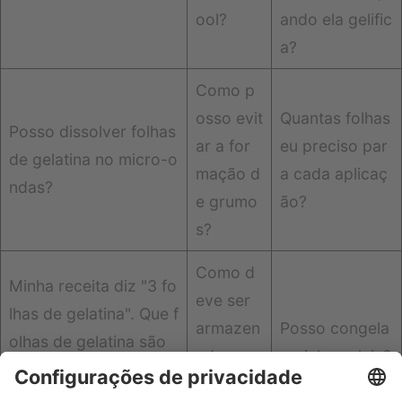
ool?
ando ela gelific
a?
Como p
osso evit
Quantas folhas
Posso dissolver folhas
ar a for
eu preciso par
de gelatina no micro-o
mação d
a cada aplicaç
ndas?
e grumo
ão?
s?
Como d
Minha receita diz "3 fo
eve ser
lhas de gelatina". Que f
armazen
Posso congela
olhas de gelatina são
ada a ge
r minha geleia?
exatamente as referid
latina em
as?