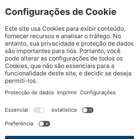
folha?
Quero retirar meu pudi
m. Como posso garan
tir que ele está firme o
suficiente e como pos
so tirá-lo do molde?