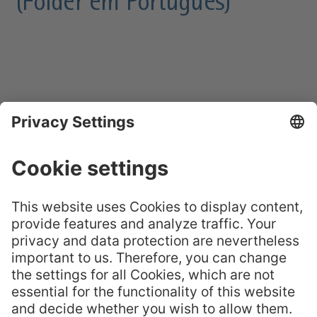
(Folder em Português)
Verisol – A Verdadeira
Beleza Vem de Dentro
(Folder em Português)