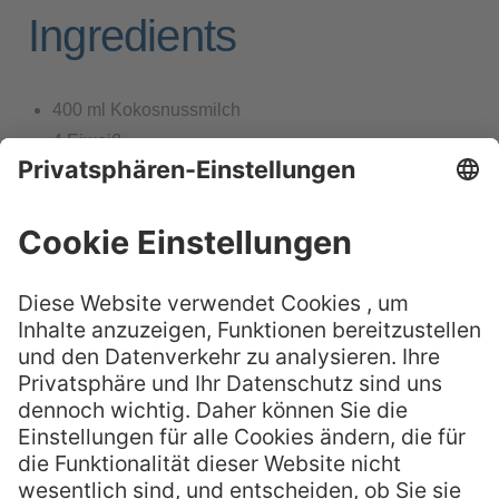
Ingredients
400 ml Kokosnussmilch
4 Eiweiß
6 EL Zucker
4 Blatt Gelatine in kaltem Wasser einweichen